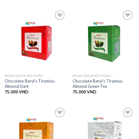
Add to
Add to
wishlist
wishlist
BÁNH KẸO NHẬP KHẨU
BÁNH KẸO NHẬP KHẨU
Chocolate Beryl’s Tiramisu
Chocolate Beryl’s Tiramisu
Almond Dark
Almond Green Tea
75.000
VND
75.000
VND
Add to
Add to
wishlist
wishlist