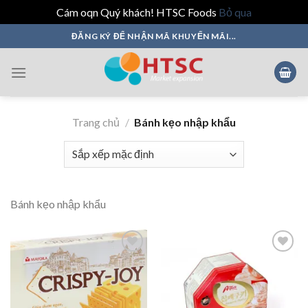
Cám oqn Quý khách! HTSC Foods
Bỏ qua
Skip
ĐĂNG KÝ ĐỂ NHẬN MÃ KHUYẾN MÃI...
to
content
Trang chủ
/
Bánh kẹo nhập khẩu
Bánh kẹo nhập khẩu
Add to
Add to
wishlist
wishlist