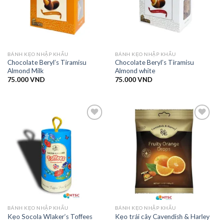
BÁNH KẸO NHẬP KHẨU
BÁNH KẸO NHẬP KHẨU
Chocolate Beryl’s Tiramisu
Chocolate Beryl’s Tiramisu
Almond Milk
Almond white
75.000
VND
75.000
VND
Add to
Add to
wishlist
wishlist
BÁNH KẸO NHẬP KHẨU
BÁNH KẸO NHẬP KHẨU
Kẹo Socola Wlaker’s Toffees
Kẹo trái cây Cavendish & Harley